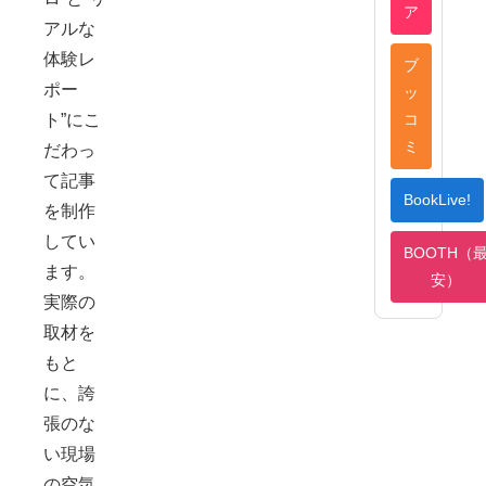
ア
の恋
アルな
人気
体験レ
ブ
質・
ポー
ッ
もえ
コ
ト”にこ
ミ
だわっ
て記事
BookLive!
を制作
してい
BOOTH（
ます。
安）
実際の
取材を
もと
に、誇
張のな
い現場
の空気