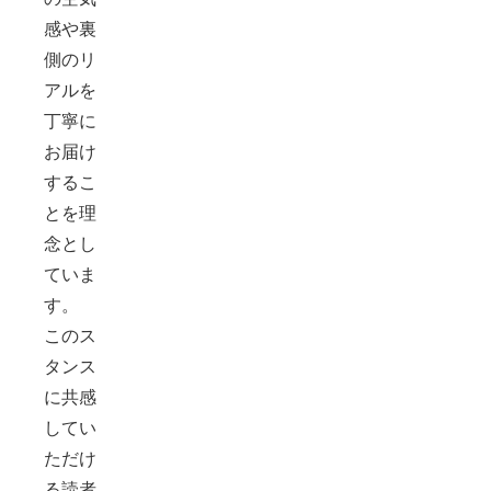
感や裏
側のリ
アルを
丁寧に
お届け
するこ
とを理
念とし
ていま
す。
このス
タンス
に共感
してい
ただけ
る読者