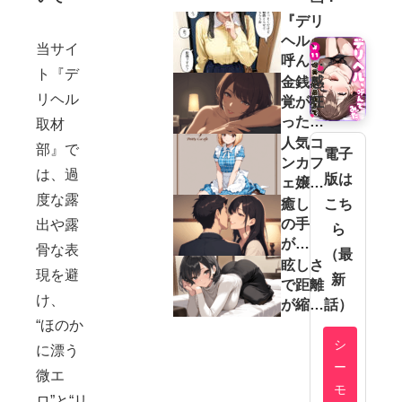
『デリ
ヘル、
当サイ
呼んで
ト『デ
み
金銭感
リヘル
た。』
覚が狂
レビュ
った家
取材
ー｜初
に育
人気コ
部』で
電子
出勤の
つ：親
ンカフ
は、過
版は
子に制
が会社
ェ嬢
服＆動
度な露
経営者
“える
こち
癒し
画をお
／ホス
ちゃ
の手
出や露
ら
願いし
ト彼氏
ん”が
が、
骨な表
（最
てみた
持ち
デリヘ
距離
眩しさ
現を避
結
新
（20）
ル
をゼ
で距離
果…？
け、
に…!？
ロに
話）
が縮む
す
天真爛
“ほのか
る：
漫：の
シ
に漂う
柔ら
えら
ー
微エ
かな
（18）
モ
ロ”と“リ
指先