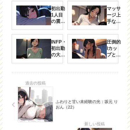
初出勤
マッサ
1人目
ージ上
の震え
手な
る期
ESFJ・
待：ふ
ツユ
わふわ
（20代
INFP・
圧倒的
癒し
前半）
初出勤
Iカッ
系・ひ
の大学
プと、
のり
生
あざと
（19）
（20）
可愛い
が、“普
ギャッ
通じゃ
プ・ま
ない
ほ
夜”に足
（19）
を踏み
ふわりと甘い未経験の光：坂元 り
入れる
おん（22）
とき